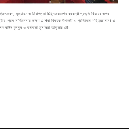
িহ্নিতকরণ, মূল্যায়ন ও নিরাপত্তা চিহ্নিতকরণের ব্যবস্থা প্রভৃতি বিষয়ের ওপর
টার প্রেস সার্ভিসেস’র দক্ষিণ এশিয়া বিষয়ক উপদেষ্টা ও প্রতিনিধি শহিদুজ্জামান। এ
 সাঈদ বুলবুল ও কর্মকর্তা মুসলিমা আক্তার মৌ।