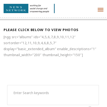
Tog
navi
PLEASE CLICK BELOW TO VIEW PHOTOS
[ngg src=”albums” ids=”4,5,6,7,8,9,10,11,12″
sortorder=”12,11,10,9,4,6,8,5,7″
display=”basic_extended_album” enable_descriptions=”1″
thumbnail_width=”200″ thumbnail_height=”150″]