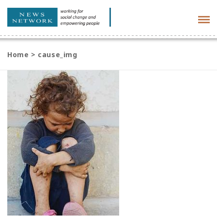
Tog
navi
Home
>
cause_img