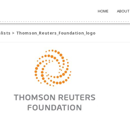
HOME
ABOUT
lists
>
Thomson_Reuters_Foundation_logo