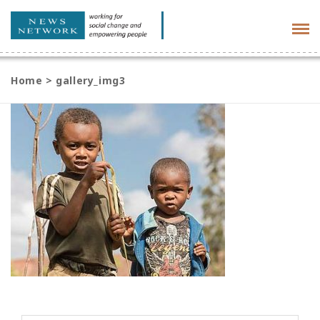
Tog
navi
Home
>
gallery_img3