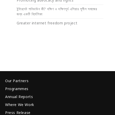
Promoting advocacy and rights
ইন্টারনেট শাটডাউন কী? দক্ষিণ ও দক্ষিণপূর্ব এশিয়ার সুশীল সমাজের
জন্য একটি নির্দেশিকা
Greater internet freedom project
Our Partners
Programmes
Annual Reports
Where We Work
Press Release