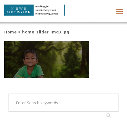
Tog
navi
Home
>
home_slider_img3.jpg