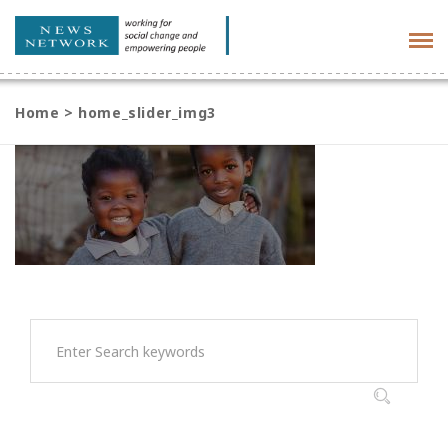
Tog
navi
Home
>
home_slider_img3