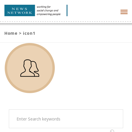
Tog
navi
Home
>
icon1