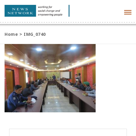
Tog
navi
Home
>
IMG_0740