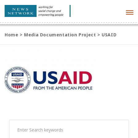
Tog
navi
Home
>
Media Documentation Project
>
USAID