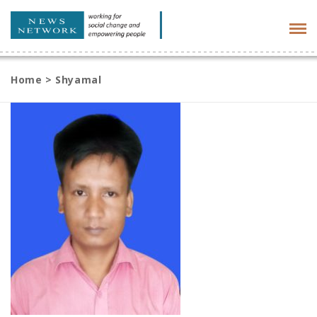
Tog
navi
Home
>
Shyamal