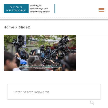
Tog
navi
Home
>
Slide2