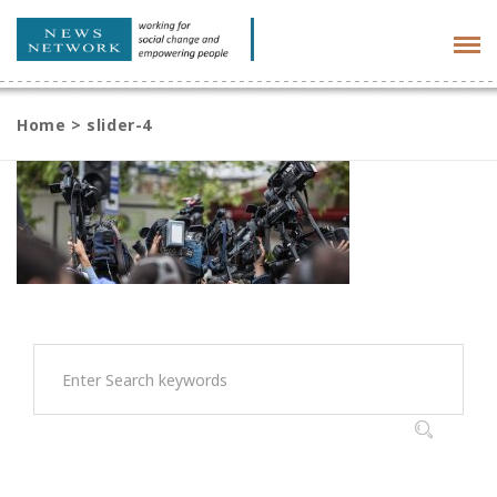
Tog
navi
Home
>
slider-4