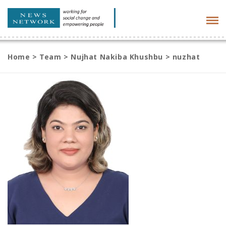
Tog
navi
Home
>
Team
>
Nujhat Nakiba Khushbu
>
nuzhat