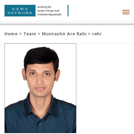
Tog
navi
Home
>
Team
>
Muntashir Are Rahi
>
rahi