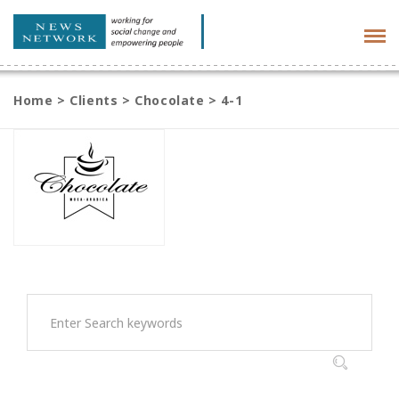
Tog
navi
Home
>
Clients
>
Chocolate
>
4-1